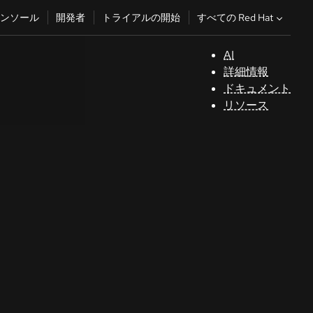
すべての Red Hat
ンソール
開発者
トライアルの開始
AI
サ
詳細情報
ポ
ドキュメント
ー
リソース
ト
コ
ン
ソ
ー
ル
開
発
者