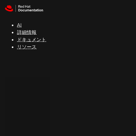
Skip to navigation
Skip to content
サ
ポ
ー
AI
ト
詳細情報
ドキュメント
リソース
コ
ン
ソ
ー
ル
開
発
者
ト
ラ