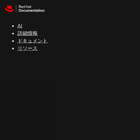
Skip to navigation
Skip to content
サ
ポ
ー
AI
ト
詳細情報
ドキュメント
リソース
コ
ン
ソ
ー
ル
開
発
者
ト
ラ