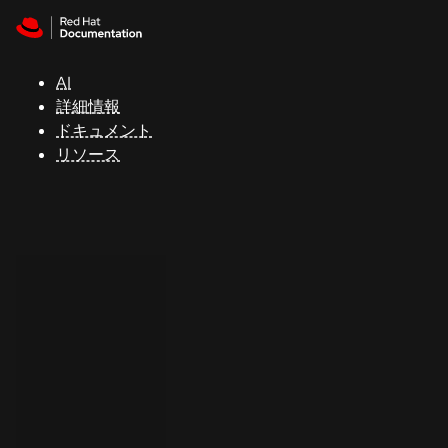
Skip to navigation
Skip to content
サ
ポ
ー
AI
ト
詳細情報
ドキュメント
リソース
コ
ン
ソ
ー
ル
開
発
者
ト
ラ