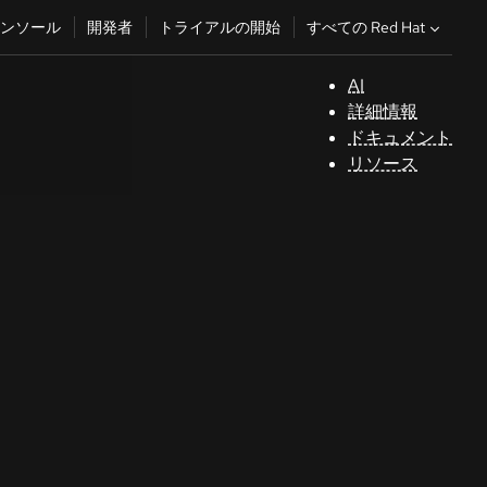
すべての Red Hat
ンソール
開発者
トライアルの開始
AI
サ
詳細情報
ポ
ドキュメント
ー
リソース
ト
コ
ン
ソ
ー
ル
開
発
者