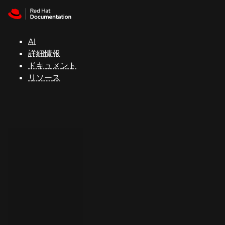
Skip to navigation
Skip to content
サ
ポ
ー
AI
ト
詳細情報
ドキュメント
リソース
コ
ン
ソ
ー
ル
開
発
者
ト
ラ