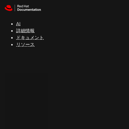
Skip to navigation
Skip to content
サ
ポ
ー
AI
ト
詳細情報
ドキュメント
リソース
コ
ン
ソ
ー
ル
開
発
者
ト
ラ