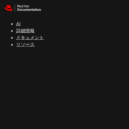
Skip to navigation
Skip to content
サ
ポ
ー
AI
ト
詳細情報
ドキュメント
リソース
コ
ン
ソ
ー
ル
開
発
者
ト
ラ