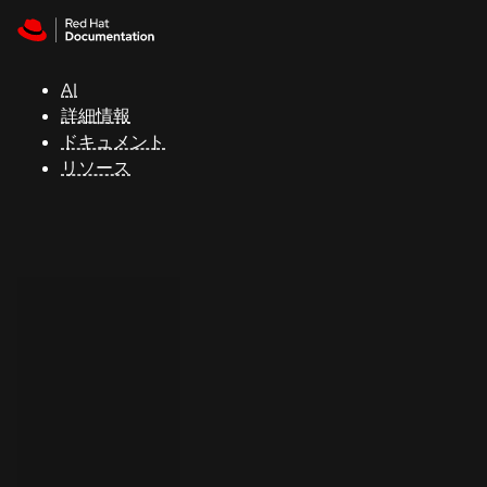
Skip to navigation
Skip to content
サ
ポ
ー
AI
ト
詳細情報
ドキュメント
リソース
コ
ン
ソ
ー
ル
開
発
者
ト
ラ