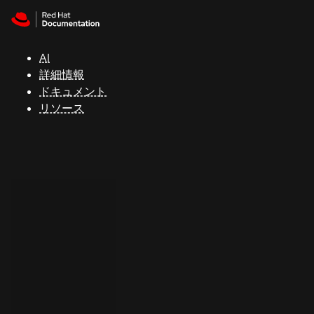
Skip to navigation
Skip to content
サ
ポ
ー
AI
ト
詳細情報
ドキュメント
リソース
コ
ン
ソ
ー
ル
開
発
者
ト
ラ