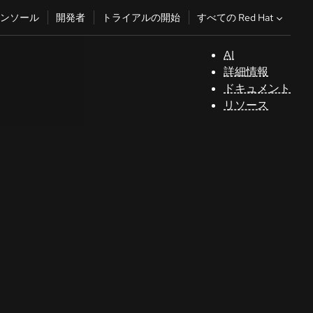
すべての Red Hat
ンソール
開発者
トライアルの開始
AI
サ
詳細情報
ポ
ドキュメント
ー
リソース
ト
コ
ン
ソ
ー
ル
開
発
者