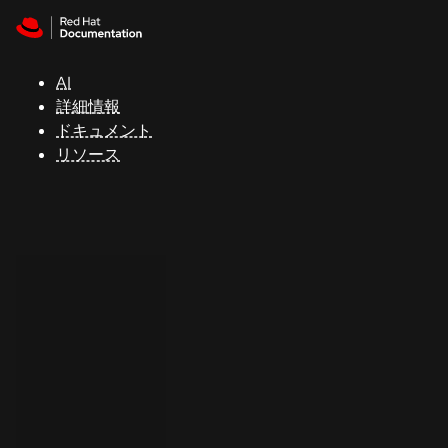
Skip to navigation
Skip to content
サ
ポ
ー
AI
ト
詳細情報
ドキュメント
リソース
コ
ン
ソ
ー
ル
開
発
者
ト
ラ