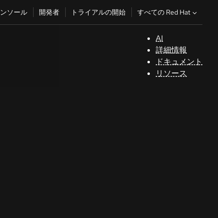
すべての Red Hat
ンソール
開発者
トライアルの開始
AI
サ
詳細情報
ポ
ドキュメント
ー
リソース
ト
コ
ン
ソ
ー
ル
開
発
者