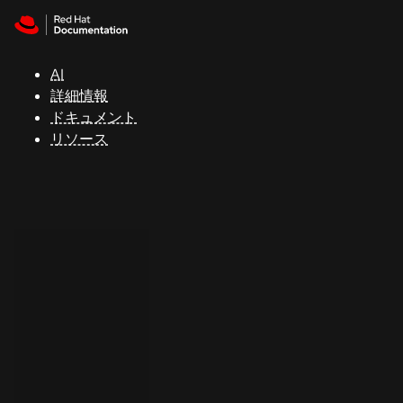
Skip to navigation
Skip to content
サ
ポ
ー
AI
ト
詳細情報
ドキュメント
リソース
コ
ン
ソ
ー
ル
開
発
者
ト
ラ