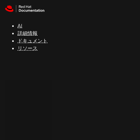
Skip to navigation
Skip to content
サ
ポ
ー
AI
ト
詳細情報
ドキュメント
リソース
コ
ン
ソ
ー
ル
開
発
者
ト
ラ