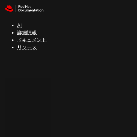
Skip to navigation
Skip to content
サ
ポ
ー
AI
ト
詳細情報
ドキュメント
リソース
コ
ン
ソ
ー
ル
開
発
者
ト
ラ