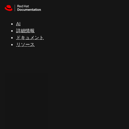
Skip to navigation
Skip to content
サ
ポ
ー
AI
ト
詳細情報
ドキュメント
リソース
コ
ン
ソ
ー
ル
開
発
者
ト
ラ