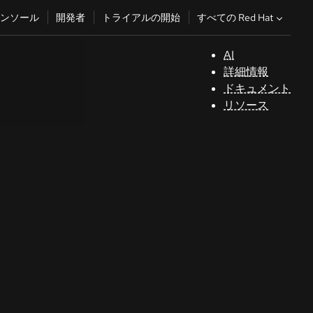
すべての Red Hat
ンソール
開発者
トライアルの開始
AI
サ
詳細情報
ポ
ドキュメント
ー
リソース
ト
コ
ン
ソ
ー
ル
開
発
者