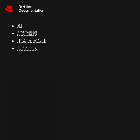
Skip to navigation
Skip to content
サ
ポ
ー
AI
ト
詳細情報
ドキュメント
リソース
コ
ン
ソ
ー
ル
開
発
者
ト
ラ