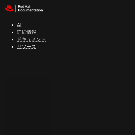
Skip to navigation
Skip to content
サ
ポ
ー
AI
ト
詳細情報
ドキュメント
リソース
コ
ン
ソ
ー
ル
開
発
者
ト
ラ