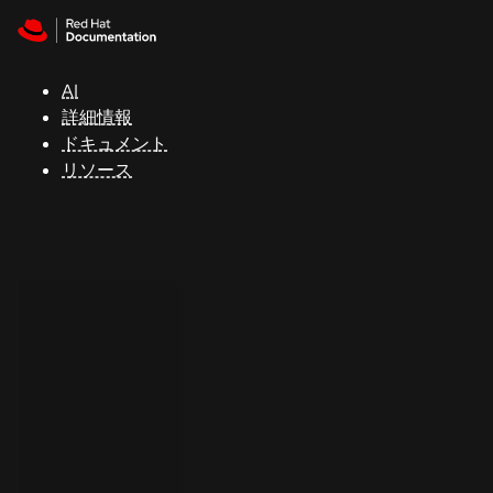
Skip to navigation
Skip to content
サ
ポ
ー
AI
ト
詳細情報
ドキュメント
リソース
コ
ン
ソ
ー
ル
開
発
者
ト
ラ