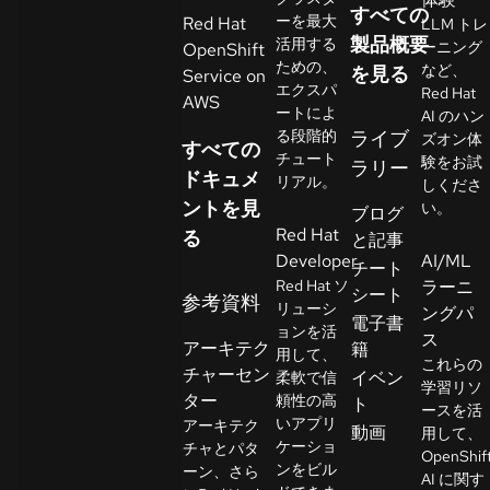
すべての
イ
ーを最大
Red Hat
LLM トレ
ア
製品概要
活用する
ーニング
OpenShift
ための、
ル
など、
を見る
Service on
エクスパ
Red Hat
の
AWS
ートによ
AI のハン
開
る段階的
ライブ
ズオン体
すべての
始
チュート
験をお試
ラリー
ドキュメ
リアル。
しくださ
ントを見
お
い。
ブログ
Red Hat
問
る
と記事
Developer
AI/ML
い
チート
Red Hat ソ
ラーニ
合
シート
参考資料
リューシ
ングパ
わ
言
電子書
ョンを活
語
ス
せ
アーキテク
籍
用して、
の
これらの
チャーセン
イベン
柔軟で信
選
学習リソ
ター
頼性の高
ト
択
ースを活
いアプリ
アーキテク
動画
用して、
ケーショ
チャとパタ
OpenShif
ンをビル
ーン、さら
AI に関す