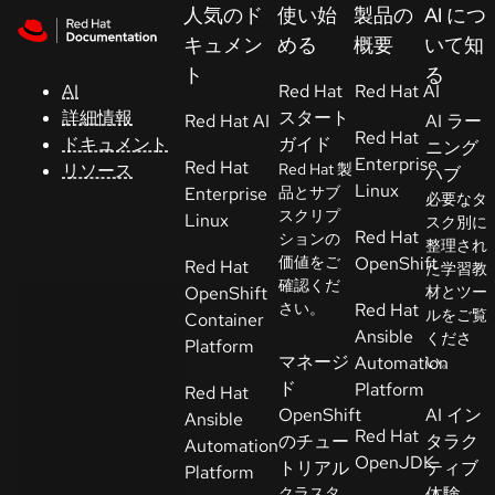
Skip to navigation
Skip to content
人気のド
使い始
製品の
AI につ
サ
キュメン
める
概要
いて知
ポ
ト
る
ー
AI
Red Hat
Red Hat AI
ト
詳細情報
スタート
Red Hat AI
AI ラー
Red Hat
ドキュメント
ガイド
ニング
Enterprise
Red Hat
リソース
Red Hat 製
ハブ
コ
Linux
Enterprise
品とサブ
必要なタ
ン
スクリプ
Linux
スク別に
ソ
Red Hat
ションの
整理され
ー
価値をご
OpenShift
Red Hat
た学習教
ル
確認くだ
OpenShift
材とツー
さい。
Red Hat
ルをご覧
Container
Ansible
くださ
開
Platform
マネージ
Automation
い。
発
ド
Platform
Red Hat
者
OpenShift
AI イン
Ansible
Red Hat
のチュー
タラク
Automation
ト
OpenJDK
トリアル
ティブ
Platform
ラ
クラスタ
体験