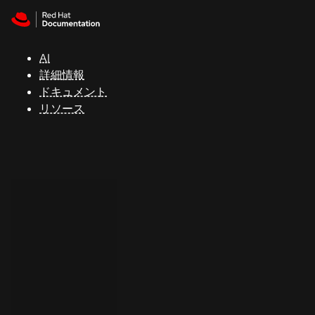
Skip to navigation
Skip to content
サ
ポ
ー
AI
ト
詳細情報
ドキュメント
リソース
コ
ン
ソ
ー
ル
開
発
者
ト
ラ