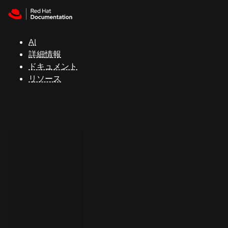
Skip to navigation
Skip to content
サ
ポ
ー
AI
ト
詳細情報
ドキュメント
リソース
コ
ン
ソ
ー
ル
開
発
者
ト
ラ