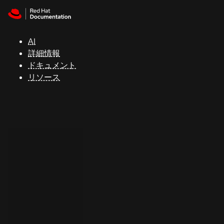
Skip to navigation
Skip to content
サ
ポ
ー
AI
ト
詳細情報
ドキュメント
リソース
コ
ン
ソ
ー
ル
開
発
者
ト
ラ