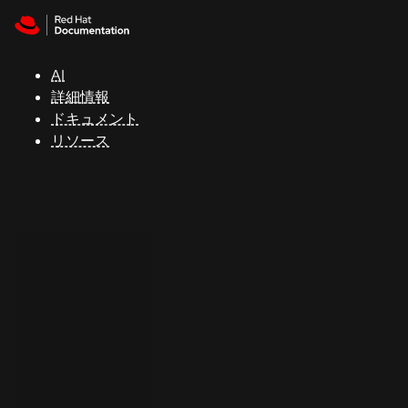
Skip to navigation
Skip to content
サ
ポ
ー
AI
ト
詳細情報
ドキュメント
リソース
コ
ン
ソ
ー
ル
開
発
者
ト
ラ