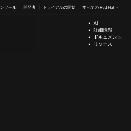
すべての Red Hat
ンソール
開発者
トライアルの開始
AI
サ
詳細情報
ポ
ドキュメント
ー
リソース
ト
コ
ン
ソ
ー
ル
開
発
者