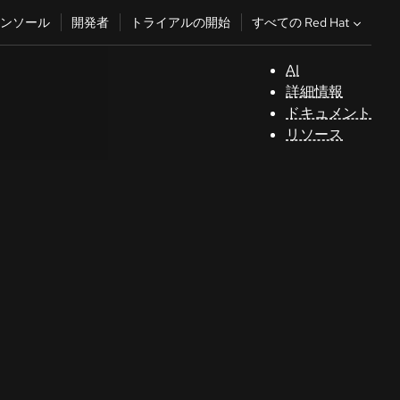
すべての Red Hat
ンソール
開発者
トライアルの開始
AI
サ
詳細情報
ポ
ドキュメント
ー
リソース
ト
コ
ン
ソ
ー
ル
開
発
者