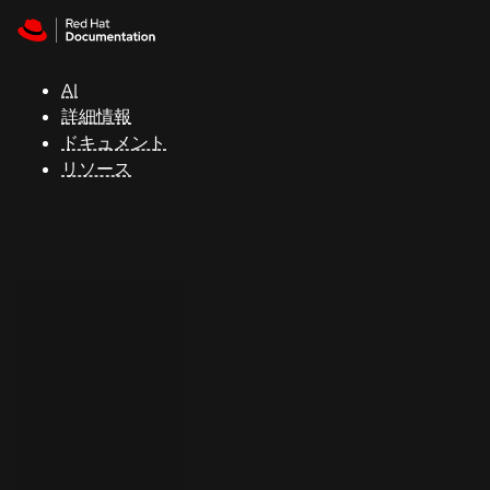
Skip to navigation
Skip to content
サ
ポ
ー
AI
ト
詳細情報
ドキュメント
リソース
コ
ン
ソ
ー
ル
開
発
者
ト
ラ