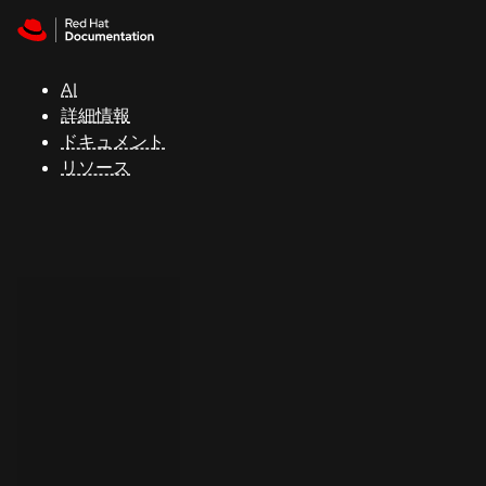
Skip to navigation
Skip to content
サ
ポ
ー
AI
ト
詳細情報
ドキュメント
リソース
コ
ン
ソ
ー
ル
開
発
者
ト
ラ