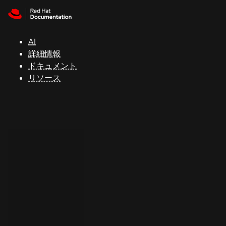
Skip to navigation
Skip to content
サ
ポ
ー
AI
ト
詳細情報
ドキュメント
リソース
コ
ン
ソ
ー
ル
開
発
者
ト
ラ