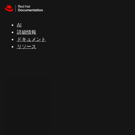
Skip to navigation
Skip to content
サ
ポ
ー
AI
ト
詳細情報
ドキュメント
リソース
コ
ン
ソ
ー
ル
開
発
者
ト
ラ