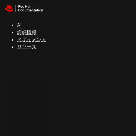
Skip to navigation
Skip to content
サ
ポ
ー
AI
ト
詳細情報
ドキュメント
リソース
コ
ン
ソ
ー
ル
開
発
者
ト
ラ