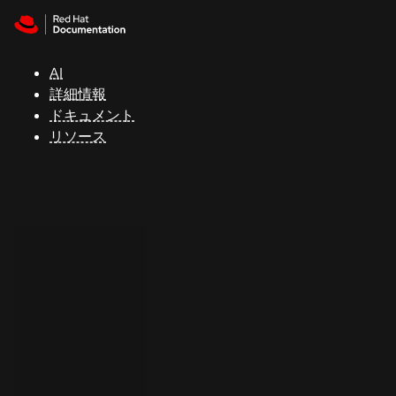
Skip to navigation
Skip to content
サ
ポ
ー
AI
ト
詳細情報
ドキュメント
リソース
コ
ン
ソ
ー
ル
開
発
者
ト
ラ