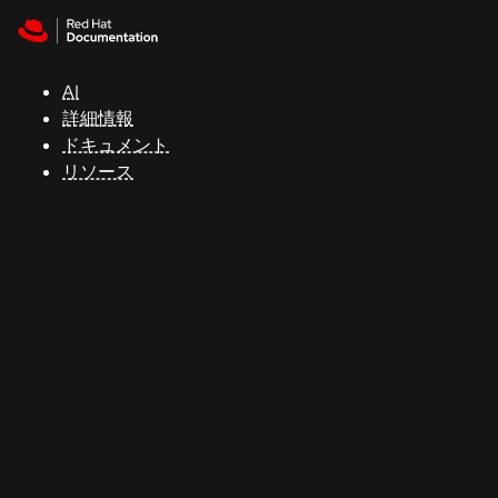
Skip to navigation
Skip to content
サ
ポ
ー
AI
ト
詳細情報
ドキュメント
リソース
コ
ン
ソ
ー
ル
開
発
者
ト
ラ