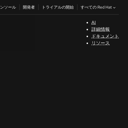
すべての Red Hat
ンソール
開発者
トライアルの開始
AI
サ
詳細情報
ポ
ドキュメント
ー
リソース
ト
コ
ン
ソ
ー
ル
開
発
者