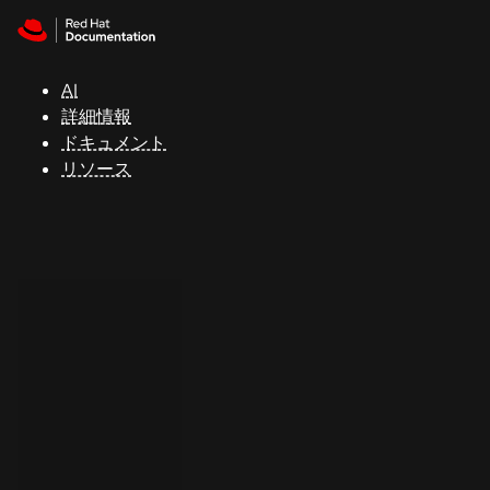
Skip to navigation
Skip to content
サ
ポ
ー
AI
ト
詳細情報
ドキュメント
リソース
コ
ン
ソ
ー
ル
開
発
者
ト
ラ