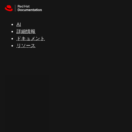
Skip to navigation
Skip to content
サ
ポ
ー
AI
ト
詳細情報
ドキュメント
リソース
コ
ン
ソ
ー
ル
開
発
者
ト
ラ