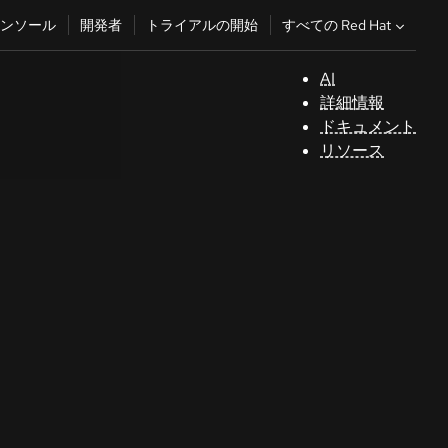
すべての Red Hat
ンソール
開発者
トライアルの開始
AI
サ
詳細情報
ポ
ドキュメント
ー
リソース
ト
コ
ン
ソ
ー
ル
開
発
者