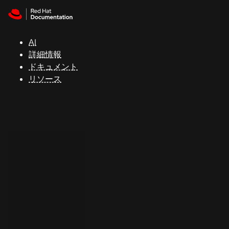
Skip to navigation
Skip to content
サ
ポ
ー
AI
ト
詳細情報
ドキュメント
リソース
コ
ン
ソ
ー
ル
開
発
者
ト
ラ