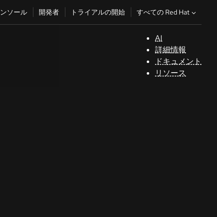
すべての Red Hat
ンソール
開発者
トライアルの開始
AI
サ
詳細情報
ポ
ドキュメント
ー
リソース
ト
コ
ン
ソ
ー
ル
開
発
者