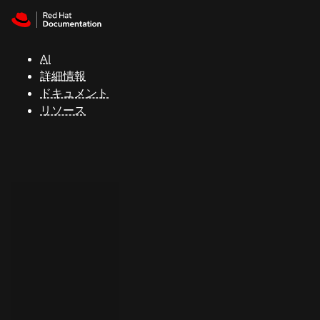
Skip to navigation
Skip to content
サ
ポ
ー
AI
ト
詳細情報
ドキュメント
リソース
コ
ン
ソ
ー
ル
開
発
者
ト
ラ