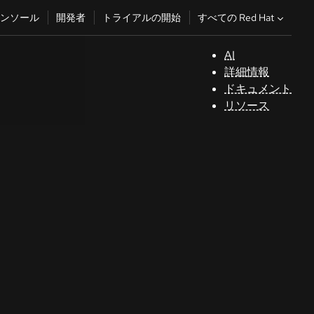
すべての Red Hat
ンソール
開発者
トライアルの開始
AI
サ
詳細情報
ポ
ドキュメント
ー
リソース
ト
コ
ン
ソ
ー
ル
開
発
者