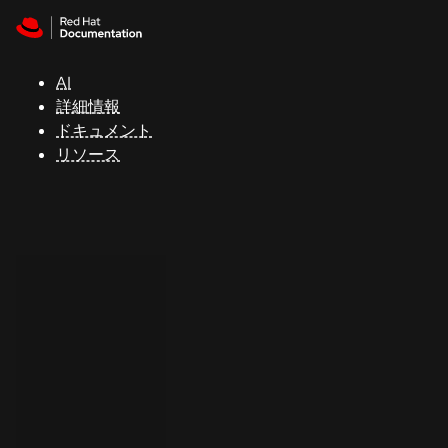
Skip to navigation
Skip to content
サ
ポ
ー
AI
ト
詳細情報
ドキュメント
リソース
コ
ン
ソ
ー
ル
開
発
者
ト
ラ