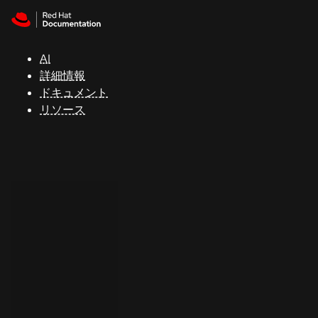
Skip to navigation
Skip to content
サ
ポ
ー
AI
ト
詳細情報
ドキュメント
リソース
コ
ン
ソ
ー
ル
開
発
者
ト
ラ