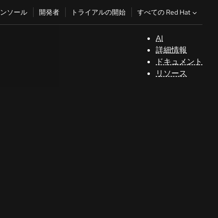
すべての Red Hat
ンソール
開発者
トライアルの開始
AI
サ
詳細情報
ポ
ドキュメント
ー
リソース
ト
コ
ン
ソ
ー
ル
開
発
者