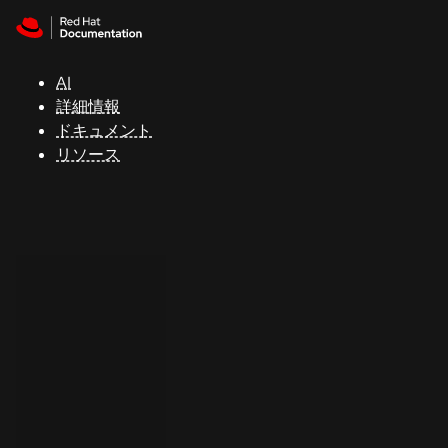
Skip to navigation
Skip to content
サ
ポ
ー
AI
ト
詳細情報
ドキュメント
リソース
コ
ン
ソ
ー
ル
開
発
者
ト
ラ