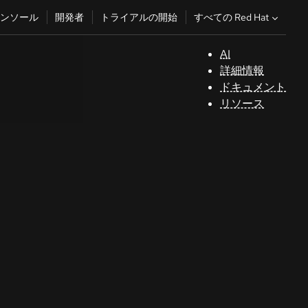
すべての Red Hat
ンソール
開発者
トライアルの開始
AI
サ
詳細情報
ポ
ドキュメント
ー
リソース
ト
コ
ン
ソ
ー
ル
開
発
者