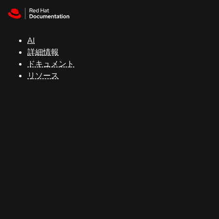
Skip to navigation
Skip to content
サ
ポ
ー
AI
ト
詳細情報
ドキュメント
リソース
コ
ン
ソ
ー
ル
開
発
者
ト
ラ