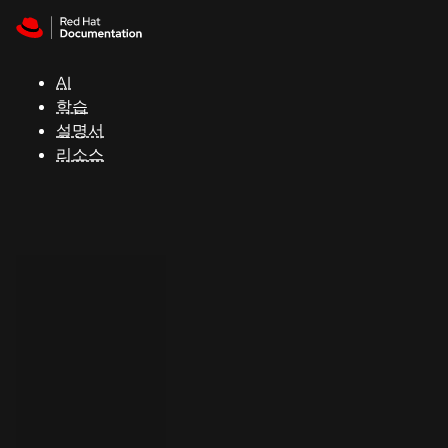
Skip to navigation
Skip to content
지
원
AI
학습
콘
설명서
솔
리소스
개
발
자
평
가
판
시
작
연